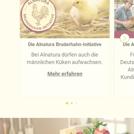
Näheres über uns erfahren Sie in unserem
Impressum
.
Die Alnatura Bruderhahn-Initiative
Die A
Bei Alnatura dürfen auch die
F
männlichen Küken aufwachsen.
Deuts
Al
Mehr erfahren
Kundi