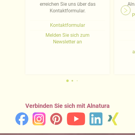
erreichen Sie uns über das
Aln
Kontaktformular.
P
Kontaktformular
Melden Sie sich zum
Newsletter an
a
Verbinden Sie sich mit Alnatura