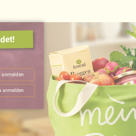
det!
.
r anmelden
ra anmelden