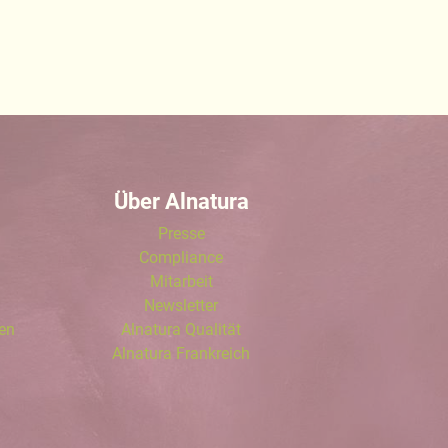
Über Alnatura
Presse
Compliance
Mitarbeit
Newsletter
len
Alnatura Qualität
Alnatura Frankreich