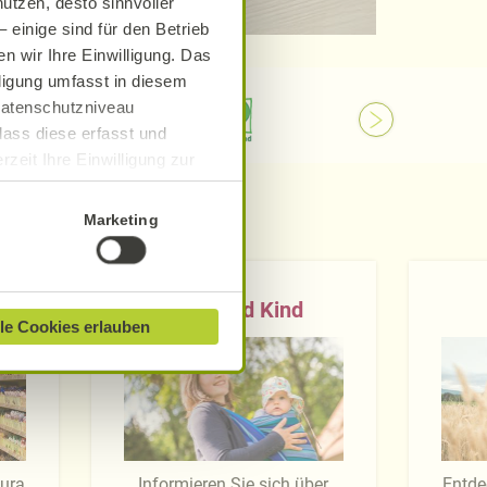
utzen, desto sinnvoller
 einige sind für den Betrieb
n wir Ihre Einwilligung. Das
lligung umfasst in diesem
 Datenschutzniveau
dass diese erfasst und
zeit Ihre Einwilligung zur
ionen finden Sie in unserer
Marketing
Baby und Kind
le Cookies erlauben
tura
Informieren Sie sich über
Entde