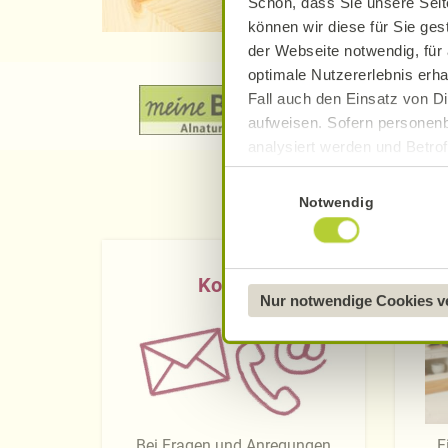
Schön, dass Sie unsere Seit
können wir diese für Sie ges
der Webseite notwendig, für 
optimale Nutzererlebnis erha
Fall auch den Einsatz von Di
aufweisen. Sofern personenb
analysiert werden und Betrof
Datenverarbeitung und -überm
Einwilligungsauswahl
Datenschutzerklärung
.
Notwendig
Näheres über uns erfahren 
Kontakt
Nur notwendige Cookies 
Bei Fragen und Anregungen
F