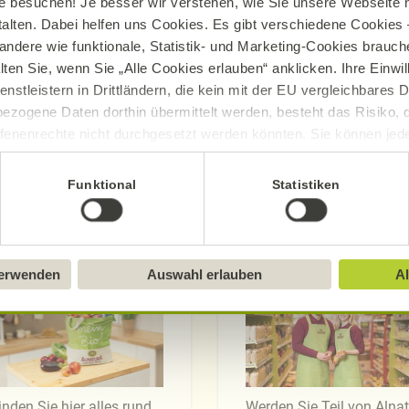
e besuchen! Je besser wir verstehen, wie Sie unsere Webseite n
talten. Dabei helfen uns Cookies. Es gibt verschiedene Cookies –
andere wie funktionale, Statistik- und Marketing-Cookies brauche
lten Sie, wenn Sie „Alle Cookies erlauben“ anklicken. Ihre Einwi
enstleistern in Drittländern, die kein mit der EU vergleichbares
ezogene Daten dorthin übermittelt werden, besteht das Risiko, 
fenenrechte nicht durchgesetzt werden könnten. Sie können jeder
ittlung widerrufen und Tools deaktivieren. Ausführliche Informat
Funktional
Statistiken
Sie in unserem
Impressum
.
Märkte
Mitarbeit
verwenden
Auswahl erlauben
Al
inden Sie hier alles rund
Werden Sie Teil von Alna