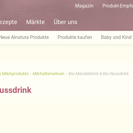
Magazin
Produkt-Empf
ezepte
Märkte
Über uns
Neue Alnatura Produkte
Produkte kaufen
Baby und Kind
& Milchprodukte
Milchalternativen
Bio-Mandeldrink & Bio-Nussdrink
ussdrink