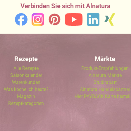
Verbinden Sie sich mit Alnatura
Rezepte
Märkte
Alle Rezepte
Produkt-Empfehlungen
Saisonkalender
Alnatura Märkte
Warenkunden
Studirabatt
Was koche ich heute?
Alnatura Handelspartner
Magazin
Hier PAYBACK Karte bestel
Rezeptkategorien