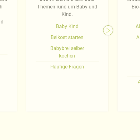
ch
Themen rund um Baby und
Bio
Kind.
nd
Baby Kind
Al
Beikost starten
A
Babybrei selber
kochen
Häufige Fragen
A