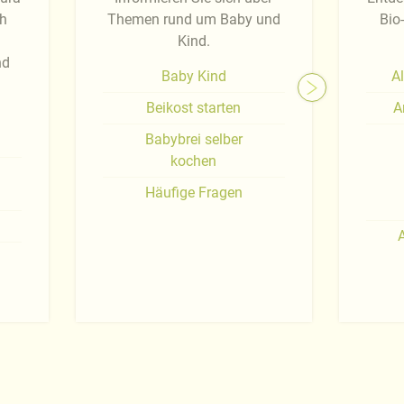
ch
Themen rund um Baby und
Bio
Kind.
nd
Baby Kind
Al
Beikost starten
A
Babybrei selber
kochen
Häufige Fragen
A