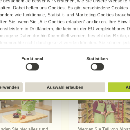
e besuchen! Je besser wir verstehen, wie Sie unsere Webseite n
talten. Dabei helfen uns Cookies. Es gibt verschiedene Cookies –
andere wie funktionale, Statistik- und Marketing-Cookies brauche
lten Sie, wenn Sie „Alle Cookies erlauben“ anklicken. Ihre Einwi
enstleistern in Drittländern, die kein mit der EU vergleichbares
ezogene Daten dorthin übermittelt werden, besteht das Risiko, 
fenenrechte nicht durchgesetzt werden könnten. Sie können jeder
ittlung widerrufen und Tools deaktivieren. Ausführliche Informat
Funktional
Statistiken
Sie in unserem
Impressum
.
Märkte
Mitarbeit
verwenden
Auswahl erlauben
Al
inden Sie hier alles rund
Werden Sie Teil von Alna