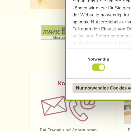
Schön, dass Sie unsere Seit
können wir diese für Sie ges
der Webseite notwendig, für 
optimale Nutzererlebnis erha
Fall auch den Einsatz von Di
aufweisen. Sofern personenb
analysiert werden und Betrof
Datenverarbeitung und -überm
Einwilligungsauswahl
Datenschutzerklärung
.
Notwendig
Näheres über uns erfahren 
Kontakt
Nur notwendige Cookies 
Bei Fragen und Anregungen
F