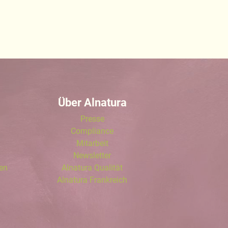
Über Alnatura
Presse
Compliance
Mitarbeit
Newsletter
len
Alnatura Qualität
Alnatura Frankreich