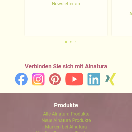
Newsletter an
a
Verbinden Sie sich mit Alnatura
Produkte
Alle Alnatura Produkte
Neue Alnatura Produkte
Marken bei Alnatura