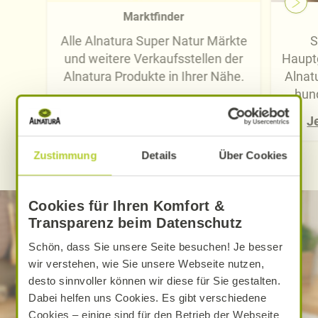
Marktfinder
Alle Alnatura Super Natur Märkte
S
und weitere Verkaufsstellen der
Hauptg
Alnatura Produkte in Ihrer Nähe.
Alnat
hund
Jetzt finden
J
Zustimmung
Details
Über Cookies
Cookies für Ihren Komfort &
Transparenz beim Datenschutz
Schön, dass Sie unsere Seite besuchen! Je besser
wir verstehen, wie Sie unsere Webseite nutzen,
desto sinnvoller können wir diese für Sie gestalten.
Dabei helfen uns Cookies. Es gibt verschiedene
Cookies – einige sind für den Betrieb der Webseite