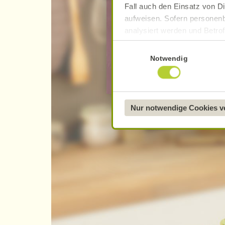
Fall auch den Einsatz von Di
Ich möchte ..
aufweisen. Sofern personenb
analysiert werden und Betrof
… mich zum Newslette
Datenverarbeitung und -überm
Einwilligungsauswahl
Datenschutzerklärung
.
Notwendig
… mich zu Mein Alnatu
Näheres über uns erfahren 
Nur notwendige Cookies 