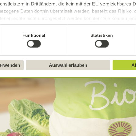
enstleistern in Drittländern, die kein mit der EU vergleichbares
.
ezogene Daten dorthin übermittelt werden, besteht das Risiko, 
fenenrechte nicht durchgesetzt werden könnten. Sie können jeder
r anmelden
ittlung widerrufen und Tools deaktivieren. Ausführliche Informat
Funktional
Statistiken
ra anmelden
Sie in unserem
Impressum
.
verwenden
Auswahl erlauben
Al