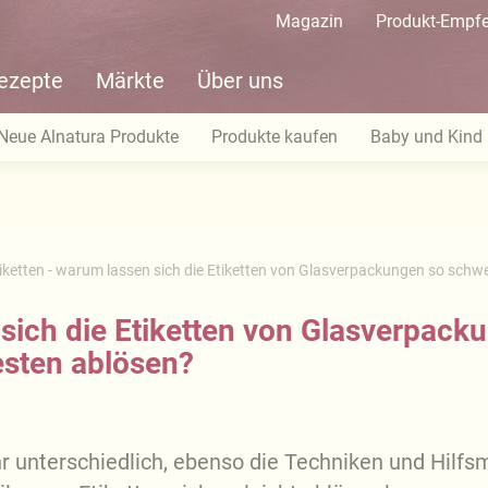
Magazin
Produkt-Empf
ezepte
Märkte
Über uns
Neue Alnatura Produkte
Produkte kaufen
Baby und Kind
iketten - warum lassen sich die Etiketten von Glasverpackungen so schw
 sich die Etiketten von Glasverpac
esten ablösen?
ehr unterschiedlich, ebenso die Techniken und Hilfs