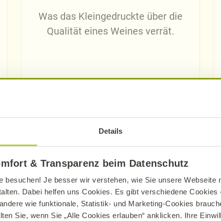
Was das Kleingedruckte über die
Qualität eines Weines verrät.
Details
ENTDECKEN SIE DIE BESONDERE ALNATURA BIO-QUALITÄ
omfort & Transparenz beim Datenschutz
e besuchen! Je besser wir verstehen, wie Sie unsere Webseite n
talten. Dabei helfen uns Cookies. Es gibt verschiedene Cookies –
det!
andere wie funktionale, Statistik- und Marketing-Cookies brauche
lten Sie, wenn Sie „Alle Cookies erlauben“ anklicken. Ihre Einwi