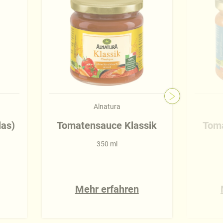
Alnatura
las)
Tomatensauce Klassik
Toma
350 ml
Mehr erfahren