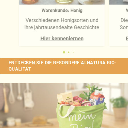
Warenkunde: Honig
Verschiedenen Honigsorten und
Die
ihre jahrtausendealte Geschichte
Sor
Hier kennenlernen
ENTDECKEN SIE DIE BESONDERE ALNATURA BIO-
QUALITÄT