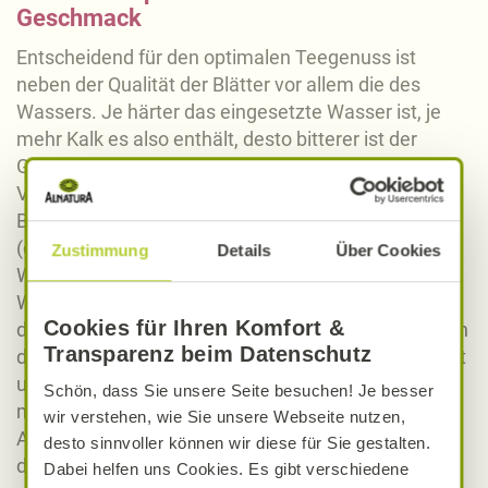
Geschmack
Entscheidend für den optimalen Teegenuss ist
neben der Qualität der Blätter vor allem die des
Wassers. Je härter das eingesetzte Wasser ist, je
mehr Kalk es also enthält, desto bitterer ist der
Geschmack des Tees – ganz abgesehen von
Verfärbungen oder schwimmenden Rückständen.
Bei einer Wasserhärte von mehr als sieben Grad dH
(deutsche Härtegrade, abzufragen beim örtlichen
Zustimmung
Details
Über Cookies
Wasserwerk oder den
Wasserversorgungsunternehmen) ist es besser, vor
Cookies für Ihren Komfort &
der Teezubereitung das Wasser zu filtern, damit sich
Transparenz beim Datenschutz
die Konzentration des Calciumcarbonates verringert
und der Tee zu einem vollen Genuss wird. Und: Tee
Schön, dass Sie unsere Seite besuchen! Je besser
möglichst luftundurchlässig aufbewahren, denn das
wir verstehen, wie Sie unsere Webseite nutzen,
Aroma verflüchtigt sich schnell an der Luft. So sind
desto sinnvoller können wir diese für Sie gestalten.
dicht schließende Behälter geeignet oder besser
Dabei helfen uns Cookies. Es gibt verschiedene