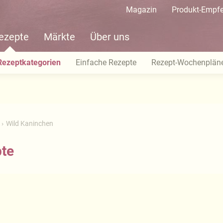
Magazin
Produkt-Empf
ezepte
Märkte
Über uns
Rezeptkategorien
Einfache Rezepte
Rezept-Wochenplän
Wild Kaninchen
pte