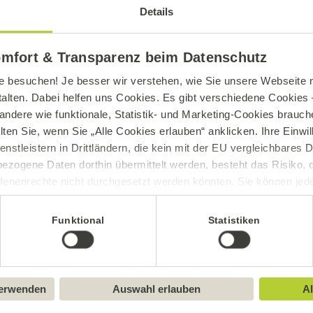
Details
omfort & Transparenz beim Datenschutz
e besuchen! Je besser wir verstehen, wie Sie unsere Webseite n
talten. Dabei helfen uns Cookies. Es gibt verschiedene Cookies –
andere wie funktionale, Statistik- und Marketing-Cookies brauche
lten Sie, wenn Sie „Alle Cookies erlauben“ anklicken. Ihre Einwi
enstleistern in Drittländern, die kein mit der EU vergleichbares
ezogene Daten dorthin übermittelt werden, besteht das Risiko, 
fenenrechte nicht durchgesetzt werden könnten. Sie können jeder
ittlung widerrufen und Tools deaktivieren. Ausführliche Informat
Funktional
Statistiken
Sie in unserem
Impressum
.
verwenden
Auswahl erlauben
Al