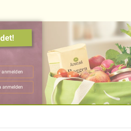
det!
.
r anmelden
ra anmelden