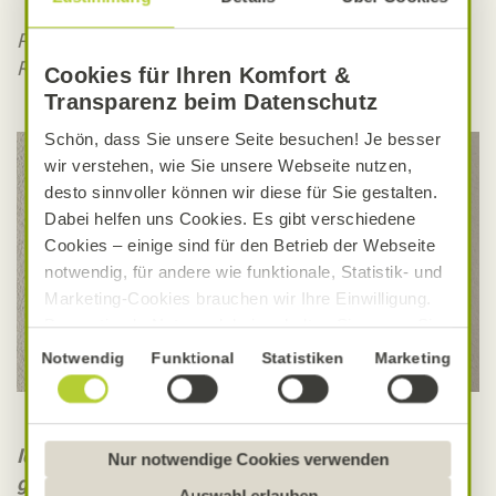
Patrizia F., Sachbearbeitung Daten- und
Rechnungsprozesse, seit 2012 bei Alnatura
Cookies für Ihren Komfort &
Transparenz beim Datenschutz
Schön, dass Sie unsere Seite besuchen! Je besser
wir verstehen, wie Sie unsere Webseite nutzen,
desto sinnvoller können wir diese für Sie gestalten.
Dabei helfen uns Cookies. Es gibt verschiedene
Cookies – einige sind für den Betrieb der Webseite
notwendig, für andere wie funktionale, Statistik- und
Marketing-Cookies brauchen wir Ihre Einwilligung.
Das optimale Nutzererlebnis erhalten Sie, wenn Sie
„Alle Cookies erlauben“ anklicken. Ihre Einwilligung
Einwilligungsauswahl
Notwendig
Funktional
Statistiken
Marketing
umfasst in diesem Fall auch den Einsatz von
Dienstleistern in Drittländern, die kein mit der EU
vergleichbares Datenschutzniveau aufweisen.
Ich arbeite gerne bei Alnatura, weil wir ein
Sofern personenbezogene Daten dorthin übermittelt
Nur notwendige Cookies verwenden
großartiges Arbeitsklima und Miteinander haben:
werden, besteht das Risiko, dass diese erfasst und
Auswahl erlauben