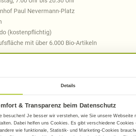
tag, 7:00 Uhr bis 20:30 Uhr
hnhof Paul Nevermann-Platz
n
o (kostenpflichtig)
sfläche mit über 6.000 Bio-Artikeln
4 von Götz Rehn gegründet, der bis heute in der G
mit dem Deutschen Gründerpreis ausgezeichnet. A
Details
zufriedensten Kundinnen und Kunden in Deutschl
 Natur Märkte in 72 Städten in 14 Bundesländern. 
omfort & Transparenz beim Datenschutz
mittel produziert. Vertrieben werden diese in den
e besuchen! Je besser wir verstehen, wie Sie unsere Webseite n
.400 Filialen verschiedener Handelspartner. Als e
talten. Dabei helfen uns Cookies. Es gibt verschiedene Cookies –
uen umfassenden We-Care-Standard für soziale un
andere wie funktionale, Statistik- und Marketing-Cookies brauche