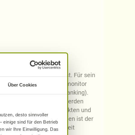
eschäftsführung tätig ist. Für sein
lnatura hat laut Kundenmonitor
Über Cookies
and (Bestnote im Gesamtranking).
Unter der Marke Alnatura werden
 eigenen Alnatura Bio-Märkten und
utzen, desto sinnvoller
ines der ersten Unternehmen ist der
 einige sind für den Betrieb
d ökologische Gerechtigkeit
n wir Ihre Einwilligung. Das