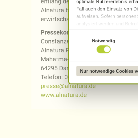
entlang der Lieferkette zertifiziert.
optimale Nutzererlebnis erha
Fall auch den Einsatz von Di
Alnatura beschäftigt rund 3.600 Mi
aufweisen. Sofern personenb
erwirtschaftete Alnatura einen Net
analysiert werden und Betrof
Datenverarbeitung und -überm
Pressekontakt Alnatura
Einwilligungsauswahl
Datenschutzerklärung
.
Constanze Klengel
Notwendig
Alnatura Presse- und Öffentlichkeit
Näheres über uns erfahren 
Mahatma-Gandhi-Straße 7
64295 Darmstadt
Nur notwendige Cookies 
Telefon: 06151 – 356 6693
presse@alnatura.de
www.alnatura.de