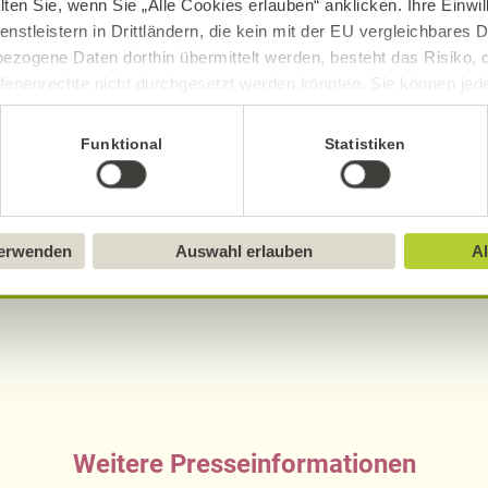
lten Sie, wenn Sie „Alle Cookies erlauben“ anklicken. Ihre Einwi
enstleistern in Drittländern, die kein mit der EU vergleichbares
tarbeiterinnen und Mitarbeiter, darunter 300 Lern
ezogene Daten dorthin übermittelt werden, besteht das Risiko, 
to-Umsatz von 1,12 Milliarden Euro.
fenenrechte nicht durchgesetzt werden könnten. Sie können jeder
ittlung widerrufen und Tools deaktivieren. Ausführliche Informat
Funktional
Statistiken
sarbeit
Sie in unserem
Impressum
.
verwenden
Auswahl erlauben
Al
Weitere Presseinformationen