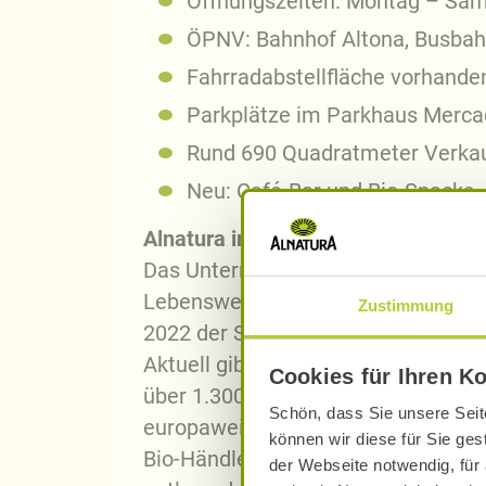
Öffnungszeiten: Montag – Sams
ÖPNV: Bahnhof Altona, Busba
Fahrradabstellfläche vorhande
Parkplätze im Parkhaus Mercad
Rund 690 Quadratmeter Verkauf
Neu: Café-Bar und Bio-Snacks
Alnatura in Zahlen
Das Unternehmen Alnatura wurde 198
Lebenswerk wurde Götz Rehn 2021 
Zustimmung
2022 der Servicebarometer AG die 
Aktuell gibt es 150 Alnatura Super
Cookies für Ihren K
über 1.300 verschiedene Bio-Lebens
Schön, dass Sie unsere Seit
europaweit in 14 Ländern in rund 13
können wir diese für Sie ges
Bio-Händler seit 2021 nach dem ne
der Webseite notwendig, für 