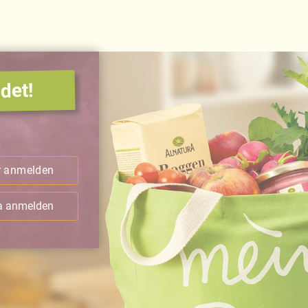
det!
.
r anmelden
ra anmelden