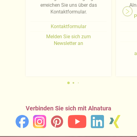
erreichen Sie uns über das
Aln
Kontaktformular.
P
Kontaktformular
Melden Sie sich zum
Newsletter an
a
Verbinden Sie sich mit Alnatura