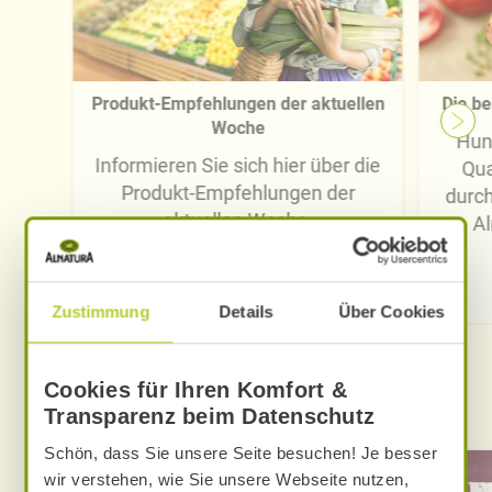
Produkt-Empfehlungen der aktuellen
Die be
Woche
Hun
Informieren Sie sich hier über die
Qua
Produkt-Empfehlungen der
durc
aktuellen Woche.
Al
Hier klicken
Zustimmung
Details
Über Cookies
Cookies für Ihren Komfort &
Mehr von Alnatura
Transparenz beim Datenschutz
Schön, dass Sie unsere Seite besuchen! Je besser
wir verstehen, wie Sie unsere Webseite nutzen,