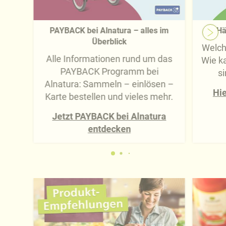
PAYBACK bei Alnatura – alles im
Hä
Überblick
Welch
Alle Informationen rund um das
Wie k
PAYBACK Programm bei
s
Alnatura: Sammeln – einlösen –
Hie
Karte bestellen und vieles mehr.
Jetzt PAYBACK bei Alnatura
entdecken