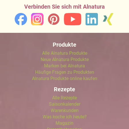
Verbinden Sie sich mit Alnatura
Produkte
Alle Alnatura Produkte
Neue Alnatura Produkte
Marken bei Alnatura
Häufige Fragen zu Produkten
Alnatura Produkte online kaufen
Rezepte
Alle Rezepte
Saisonkalender
Warenkunden
Was koche ich heute?
Magazin