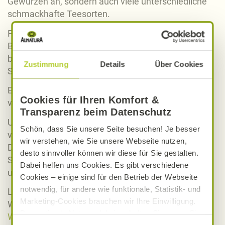
Gewürzen an, sondern auch viele unterschiedliche
schmackhafte Teesorten.
Für Ihren Hausputz können Sie in Ihrem Alnatura
Bio-Markt auf ökologisch verträgliche Reiniger
beispielsweise von Ecover oder
Zustimmung
Details
Über Cookies
Sodasan zurückgreifen.
Ebenso bieten wir Babykleidung und Kinderkleidung
Cookies für Ihren Komfort &
von
People Wear Organic
an.
Transparenz beim Datenschutz
Unsere Weinauswahl beziehen unsere Bio-Märkte
Schön, dass Sie unsere Seite besuchen! Je besser
von sorgfältig ausgewählten Winzern aus
wir verstehen, wie Sie unsere Webseite nutzen,
Deutschland und Österreich, Italien und Frankreich,
desto sinnvoller können wir diese für Sie gestalten.
Spanien und Griechenland, Südafrika, Südamerika
Dabei helfen uns Cookies. Es gibt verschiedene
und anderen Anbauländern.
Cookies – einige sind für den Betrieb der Webseite
notwendig, für andere wie funktionale, Statistik- und
Lassen Sie sich schon vorab von unserer
Marketing-Cookies brauchen wir Ihre Einwilligung.
Weinauswahl inspirieren und stöbern Sie in unserer
Das optimale Nutzererlebnis erhalten Sie, wenn Sie
Weinauswahl
. Entdecken Sie in unserem Markt vor