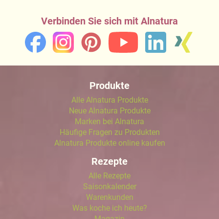
Verbinden Sie sich mit Alnatura
Produkte
Alle Alnatura Produkte
Neue Alnatura Produkte
Marken bei Alnatura
Häufige Fragen zu Produkten
Alnatura Produkte online kaufen
Rezepte
Alle Rezepte
Saisonkalender
Warenkunden
Was koche ich heute?
Magazin