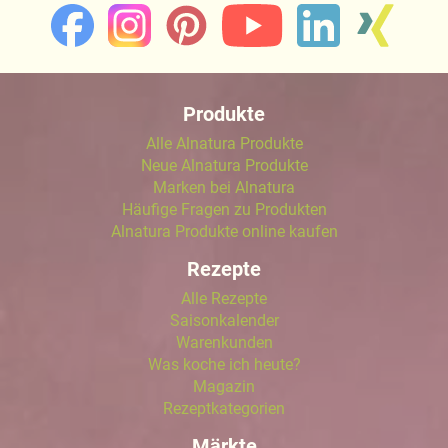
Produkte
Alle Alnatura Produkte
Neue Alnatura Produkte
Marken bei Alnatura
Häufige Fragen zu Produkten
Alnatura Produkte online kaufen
Rezepte
Alle Rezepte
Saisonkalender
Warenkunden
Was koche ich heute?
Magazin
Rezeptkategorien
Märkte