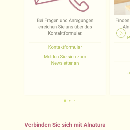
Bei Fragen und Anregungen
Finden 
erreichen Sie uns über das
Aln
Kontaktformular.
P
Kontaktformular
Melden Sie sich zum
Newsletter an
a
Verbinden Sie sich mit Alnatura