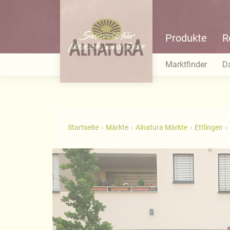
Produkte
R
Marktfinder
D
Startseite
Märkte
Alnatura Märkte
Ettlingen