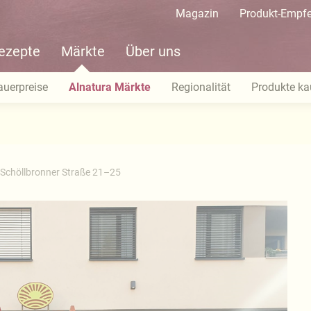
Magazin
Produkt-Empf
ezepte
Märkte
Über uns
auerpreise
Alnatura Märkte
Regionalität
Produkte ka
Schöllbronner Straße 21–25