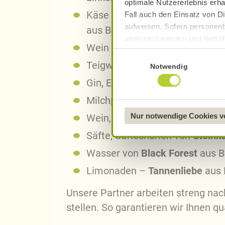
optimale Nutzererlebnis erha
Käse von der
Dorfkäserei Geif
Fall auch den Einsatz von Di
aufweisen. Sofern personenb
aus Bühlerzell
analysiert werden und Betrof
Wein vom
Weingut Rinklin
aus
Datenverarbeitung und -überm
Einwilligungsauswahl
Datenschutzerklärung
.
Teigwaren von
Alb-Natur
aus T
Notwendig
Gin, Erfrischungsgetränke von
Näheres über uns erfahren 
Milchprodukte –
Schwarzwald
Nur notwendige Cookies 
Wein, Säfte vom
Weingut Lan
Säfte, Saftschorlen von
Steink
Wasser von
Black Forest
aus B
Limonaden –
Tannenliebe
aus 
Unsere Partner arbeiten streng nach
stellen. So garantieren wir Ihnen q