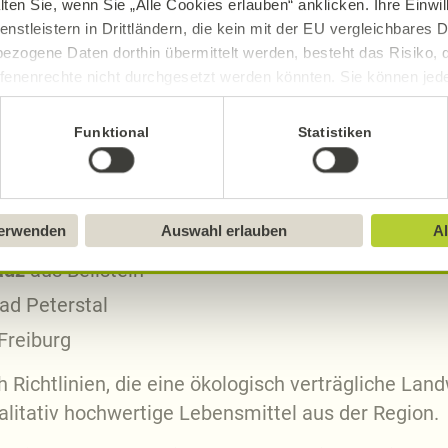
lten Sie, wenn Sie „Alle Cookies erlauben“ anklicken. Ihre Einwi
ertshofen
aus Bühlerzell Geifertshofen und vom
Bi
enstleistern in Drittländern, die kein mit der EU vergleichbares
ezogene Daten dorthin übermittelt werden, besteht das Risiko, 
fenenrechte nicht durchgesetzt werden könnten. Sie können jeder
Eichstetten am Kaiserstuhl
ittlung widerrufen und Tools deaktivieren. Ausführliche Informat
rochtelfingen
Funktional
Statistiken
Black Forest Ginger
aus Endingen
Sie in unserem
Impressum
.
milch
aus Freiburg
verwenden
Auswahl erlauben
Al
dmann
aus Freiburg
auz
aus Beilstein
ad Peterstal
Freiburg
 Richtlinien, die eine ökologisch verträgliche Land
ualitativ hochwertige Lebensmittel aus der Region.