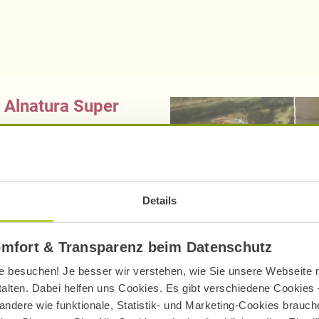
 Alnatura Super
n Sie auch Bio-Produkte
Details
t Vollkornbäckerei
aus
r
Bio-Konditorei
m
omfort & Transparenz beim Datenschutz
f Petrik
aus Pfinztal ,
e besuchen! Je besser wir verstehen, wie Sie unsere Webseite n
talten. Dabei helfen uns Cookies. Es gibt verschiedene Cookies –
iesloch, von
Ritz
aus
andere wie funktionale, Statistik- und Marketing-Cookies brauche
mann
aus Eberdingen