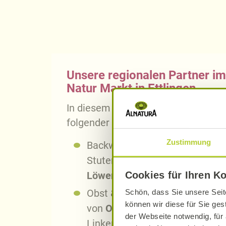
Unsere regionalen Partner im
Natur Markt in Ettlingen
In diesem Alnatura Bio-Markt finde
folgender regionaler Partner:
Zustimmung
Backwaren von der
Fasanenbro
Stutensee-Blankenloch, von de
Löwenzahn
aus Gommershei
Cookies für Ihren K
Obst & Gemüse vom
Biolandho
Schön, dass Sie unsere Seit
können wir diese für Sie ges
von
Obstwiesen Filsinger
aus W
der Webseite notwendig, für 
Linkenheim und von
Swen See