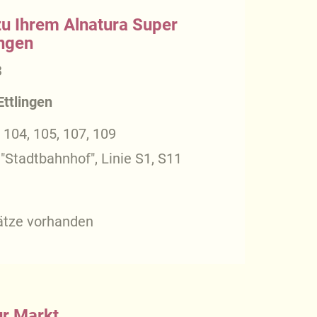
zu Ihrem Alnatura Super
ingen
3
ttlingen
, 104, 105, 107, 109
"Stadtbahnhof", Linie S1, S11
lätze vorhanden
ur Markt