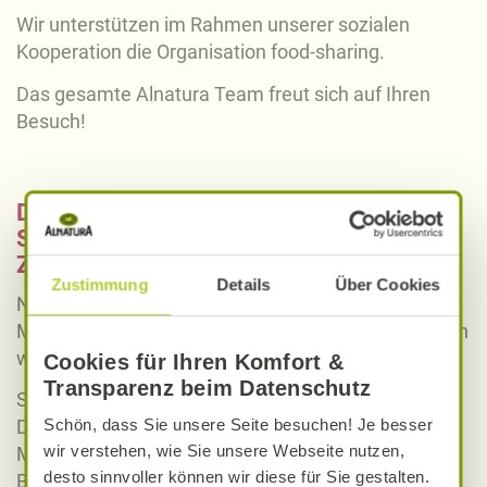
Wir unterstützen im Rahmen unserer sozialen
Kooperation die Organisation food-sharing.
Das gesamte Alnatura Team freut sich auf Ihren
Besuch!
Diese Marken & Produkte finden Sie im
Sortiment des Alnatura Markts in Bonn-
Zentrum
Zustimmung
Details
Über Cookies
Neben unseren regionalen Partnern, die unsere
Märkte mit frischen Lebensmitteln versorgen, bieten
wir natürlich auch überregionale Produkte an.
Cookies für Ihren Komfort &
Transparenz beim Datenschutz
So können Sie bei uns Naturkosmetik von Weleda,
Schön, dass Sie unsere Seite besuchen! Je besser
Dr. Hauschka, Speick, Lavera und vielen weiteren
wir verstehen, wie Sie unsere Webseite nutzen,
Marken kaufen.
desto sinnvoller können wir diese für Sie gestalten.
Brauchen Sie noch etwas zum Abschmecken für