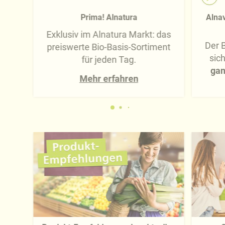
Prima! Alnatura
Alnav
Exklusiv im Alnatura Markt: das
Der B
preiswerte Bio-Basis-Sortiment
sic
für jeden Tag.
gan
Mehr erfahren