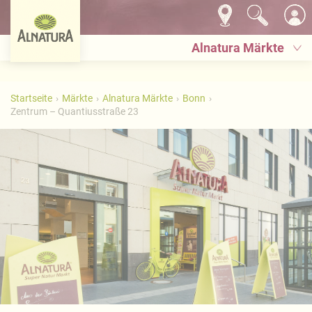
Alnatura Märkte
Startseite
Märkte
Alnatura Märkte
Bonn
Zentrum – Quantiusstraße 23