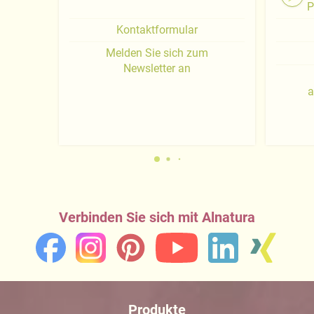
P
Kontaktformular
Melden Sie sich zum
Newsletter an
a
Verbinden Sie sich mit Alnatura
Produkte