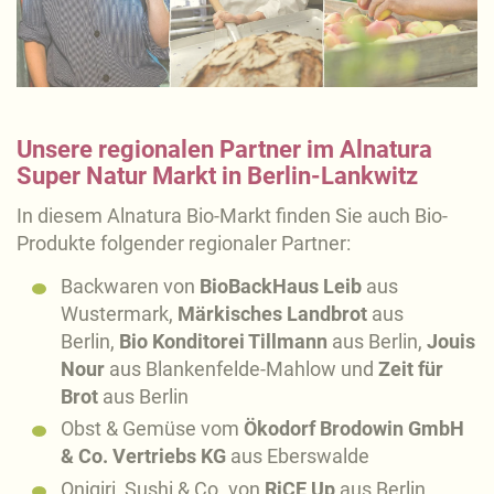
Unsere regionalen Partner im Alnatura
Super Natur Markt in Berlin-Lankwitz
In diesem Alnatura Bio-Markt finden Sie auch Bio-
Produkte folgender regionaler Partner:
Backwaren von
BioBackHaus Leib
aus
Wustermark,
Märkisches Landbrot
aus
Berlin,
Bio Konditorei Tillmann
aus Berlin,
Jouis
Nour
aus Blankenfelde-Mahlow und
Zeit für
Brot
aus Berlin
Obst & Gemüse vom
Ökodorf Brodowin GmbH
& Co. Vertriebs KG
aus Eberswalde
Onigiri, Sushi & Co. von
RiCE Up
aus Berlin