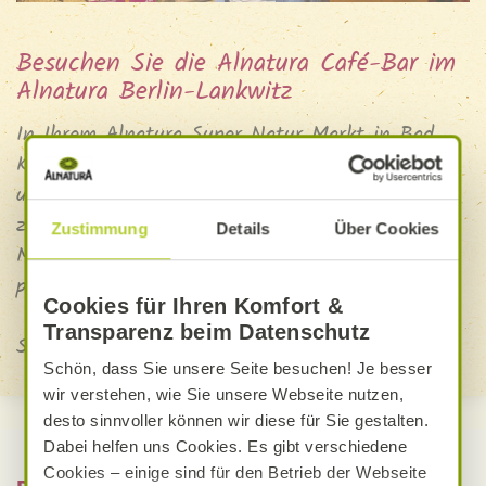
Besuchen Sie die Alnatura Café-Bar im
Alnatura Berlin-Lankwitz
In Ihrem Alnatura Super Natur Markt in Bad
Kreuznach erhalten Sie Bio-Kaffeespezialitäten
und andere Heißgetränke sowie frische Snacks
zum Sofortverzehr oder natürlich auch zum
Zustimmung
Details
Über Cookies
Mitnehmen. Wir schenken die Heißgetränke im
praktischen RECUP-Becher aus.
Cookies für Ihren Komfort &
Transparenz beim Datenschutz
Schauen Sie doch mal vorbei!
Schön, dass Sie unsere Seite besuchen! Je besser
wir verstehen, wie Sie unsere Webseite nutzen,
desto sinnvoller können wir diese für Sie gestalten.
Dabei helfen uns Cookies. Es gibt verschiedene
Cookies – einige sind für den Betrieb der Webseite