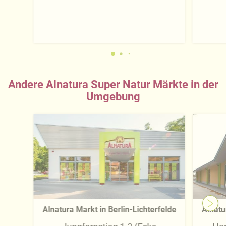
Andere Alnatura Super Natur Märkte in der
Umgebung
Alnatura Markt in Berlin-Lichterfelde
Alnatu