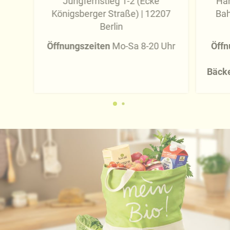
Jungfernstieg 1-2 (Ecke
Han
Königsberger Straße) | 12207
Bah
Berlin
Öffnungszeiten
Mo-Sa 8-20 Uhr
Öffn
Bäcke