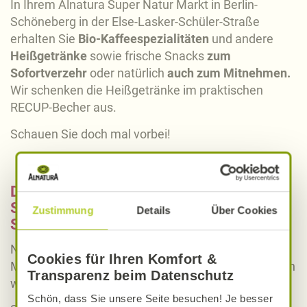
In Ihrem Alnatura Super Natur Markt in Berlin-
Schöneberg in der Else-Lasker-Schüler-Straße
erhalten Sie
Bio-Kaffeespezialitäten
und andere
Heißgetränke
sowie frische Snacks
zum
Sofortverzehr
oder natürlich
auch zum Mitnehmen.
Wir schenken die Heißgetränke im praktischen
RECUP-Becher aus.
Schauen Sie doch mal vorbei!
Diese Marken & Produkte finden Sie im
Sortiment des Alnatura Markts in Berlin-
Zustimmung
Details
Über Cookies
Schöneberg
Neben unseren regionalen Partnern, die unsere
Cookies für Ihren Komfort &
Märkte mit frischen Lebensmitteln versorgen, bieten
Transparenz beim Datenschutz
wir natürlich auch überregionale Produkte an.
Schön, dass Sie unsere Seite besuchen! Je besser