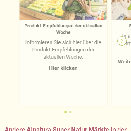
Produkt-Empfehlungen der aktuellen
S
Woche
In 
Informieren Sie sich hier über die
imm
Produkt-Empfehlungen der
aktuellen Woche.
Weite
Hier klicken
Andere Alnatura Super Natur Märkte in der