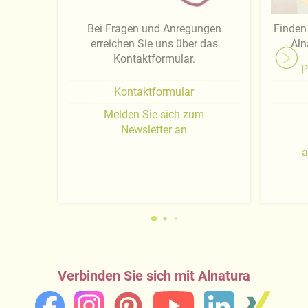
Bei Fragen und Anregungen
Finden 
erreichen Sie uns über das
Aln
Kontaktformular.
P
Kontaktformular
Melden Sie sich zum
Newsletter an
a
Verbinden Sie sich mit Alnatura