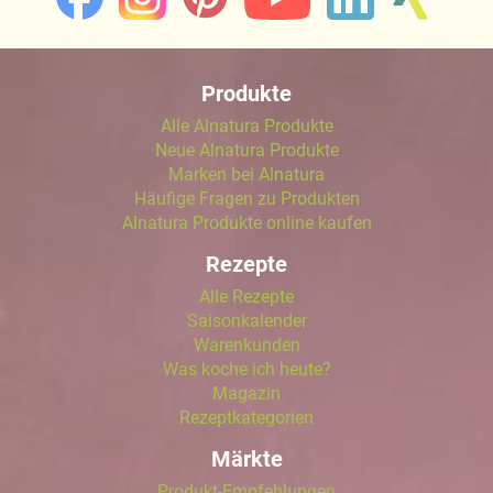
Produkte
Alle Alnatura Produkte
Neue Alnatura Produkte
Marken bei Alnatura
Häufige Fragen zu Produkten
Alnatura Produkte online kaufen
Rezepte
Alle Rezepte
Saisonkalender
Warenkunden
Was koche ich heute?
Magazin
Rezeptkategorien
Märkte
Produkt-Empfehlungen