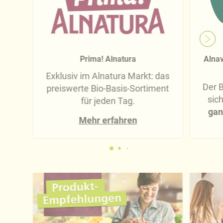
Prima! Alnatura
Alnav
Exklusiv im Alnatura Markt: das
Der B
preiswerte Bio-Basis-Sortiment
sic
für jeden Tag.
gan
Mehr erfahren