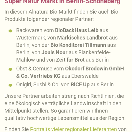
Super Natur Markt in Berlin-Schöneberg
In diesem Alnatura Bio-Markt finden Sie auch Bio-
Produkte folgender regionaler Partner:
Backwaren vom
BioBackHaus Leib
aus
Wustermark, von
Märkisches Landbrot
aus
Berlin, von der
Bio Konditorei Tillmann
aus
Berlin, von
Jouis Nour
aus Blankenfelde-
Mahlow und von
Zeit für Brot
aus Berlin
Obst & Gemüse vom
Ökodorf Brodowin GmbH
& Co. Vertriebs KG
aus Eberswalde
Onigiri, Sushi & Co. von
RiCE Up
aus Berlin
Unsere Partner arbeiten streng nach Richtlinien, die
eine ökologisch verträgliche Landwirtschaft in den
Mittelpunkt stellen. So garantieren wir Ihnen
qualitativ hochwertige Lebensmittel aus der Region.
Finden Sie
Portraits vieler regionaler Lieferanten
von