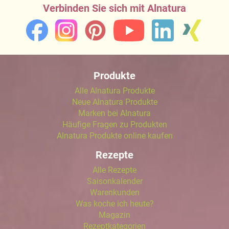
Verbinden Sie sich mit Alnatura
Produkte
Alle Alnatura Produkte
Neue Alnatura Produkte
Marken bei Alnatura
Häufige Fragen zu Produkten
Alnatura Produkte online kaufen
Rezepte
Alle Rezepte
Saisonkalender
Warenkunden
Was koche ich heute?
Magazin
Rezeptkategorien