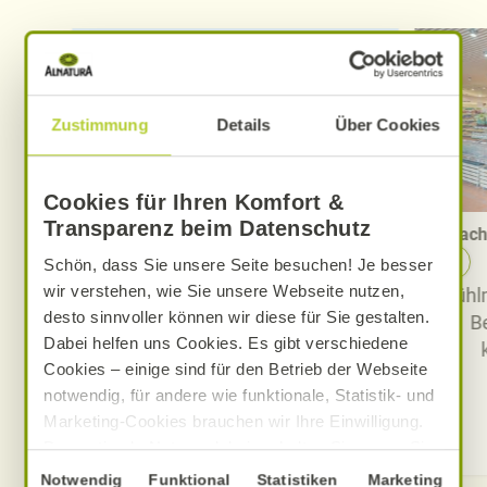
Zustimmung
Details
Über Cookies
Cookies für Ihren Komfort &
Transparenz beim Datenschutz
PAYBACK bei Alnatura – alles im
Nach
Überblick
Schön, dass Sie unsere Seite besuchen! Je besser
wir verstehen, wie Sie unsere Webseite nutzen,
Alle Informationen rund um das
Kühlm
desto sinnvoller können wir diese für Sie gestalten.
PAYBACK Programm bei
B
Dabei helfen uns Cookies. Es gibt verschiedene
Alnatura: Sammeln – einlösen –
Cookies – einige sind für den Betrieb der Webseite
Karte bestellen und vieles mehr.
notwendig, für andere wie funktionale, Statistik- und
Jetzt PAYBACK bei Alnatura
Marketing-Cookies brauchen wir Ihre Einwilligung.
entdecken
Das optimale Nutzererlebnis erhalten Sie, wenn Sie
„Alle Cookies erlauben“ anklicken. Ihre Einwilligung
Einwilligungsauswahl
Notwendig
Funktional
Statistiken
Marketing