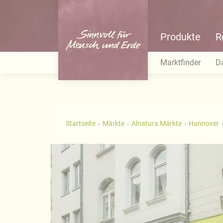
Produkte
R
Marktfinder
D
Startseite
Märkte
Alnatura Märkte
Hannover