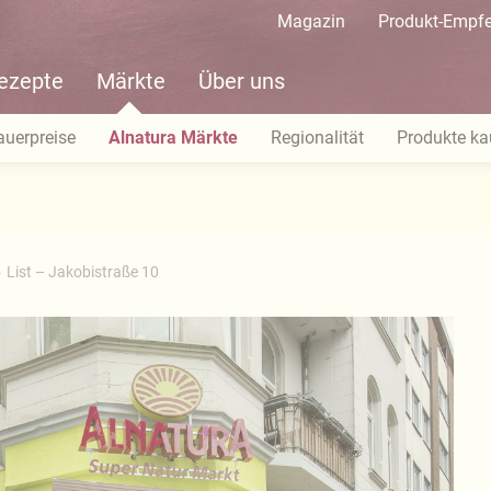
Magazin
Produkt-Empf
ezepte
Märkte
Über uns
auerpreise
Alnatura Märkte
Regionalität
Produkte ka
List – Jakobistraße 10