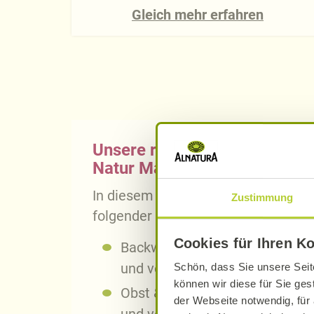
Gleich mehr erfahren
Unsere regionalen Partner im
Natur Markt in Hannover-List
In diesem Alnatura Bio-Markt finde
Zustimmung
folgender regionaler Partner:
Cookies für Ihren K
Backwaren von der
Bohlsener 
und
von
Lenes Bio Backstube
a
Schön, dass Sie unsere Seit
können wir diese für Sie ges
Obst & Gemüse vom
BioHof W
der Webseite notwendig, für 
und von der
Cassens Hofladen