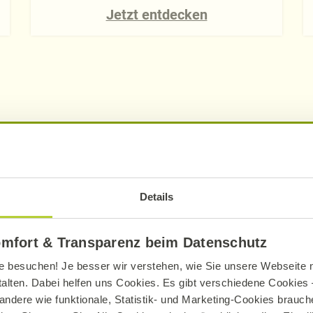
Jetzt entdecken
 Alnatura Super
n Sie auch Bio-Produkte
Details
omfort & Transparenz beim Datenschutz
Mühle
aus Bohlsen
us Bremen
e besuchen! Je besser wir verstehen, wie Sie unsere Webseite n
talten. Dabei helfen uns Cookies. Es gibt verschiedene Cookies –
öhler
aus Burgwedel
andere wie funktionale, Statistik- und Marketing-Cookies brauche
 Vermarktungs GbR
aus