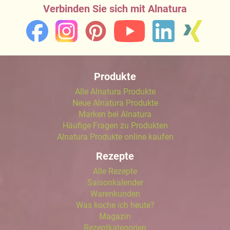
Verbinden Sie sich mit Alnatura
Produkte
Alle Alnatura Produkte
Neue Alnatura Produkte
Marken bei Alnatura
Häufige Fragen zu Produkten
Alnatura Produkte online kaufen
Rezepte
Alle Rezepte
Saisonkalender
Warenkunden
Was koche ich heute?
Magazin
Rezeptkategorien