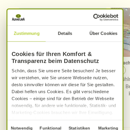
Zustimmung
Details
Über Cookies
Cookies für Ihren Komfort &
Transparenz beim Datenschutz
PAYBACK bei Alnatura – alles im
Nach
Überblick
Schön, dass Sie unsere Seite besuchen! Je besser
wir verstehen, wie Sie unsere Webseite nutzen,
Alle Informationen rund um das
Kühlm
desto sinnvoller können wir diese für Sie gestalten.
PAYBACK Programm bei
B
Dabei helfen uns Cookies. Es gibt verschiedene
Alnatura: Sammeln – einlösen –
Cookies – einige sind für den Betrieb der Webseite
Karte bestellen und vieles mehr.
notwendig, für andere wie funktionale, Statistik- und
Jetzt PAYBACK bei Alnatura
Marketing-Cookies brauchen wir Ihre Einwilligung.
entdecken
Das optimale Nutzererlebnis erhalten Sie, wenn Sie
„Alle Cookies erlauben“ anklicken. Ihre Einwilligung
Einwilligungsauswahl
Notwendig
Funktional
Statistiken
Marketing