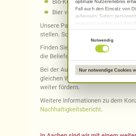
Bio-Kekse von
Lambertz
aus A
optimale Nutzererlebnis erha
Fall auch den Einsatz von Di
Bier von
Cramer
aus der Eifel
aufweisen. Sofern personenb
analysiert werden und Betrof
Unsere Partner arbeiten streng nach
Datenverarbeitung und -überm
Einwilligungsauswahl
stellen. So garantieren wir Ihnen q
Datenschutzerklärung
.
Notwendig
Finden Sie
Portraits vieler regional
Näheres über uns erfahren 
die Belieferung unserer Bäckerei- 
Bei der Auswahl unserer Lieferante
Nur notwendige Cookies 
gleichen Werten und Prinzipien arb
weiter fördern.
Weitere Informationen zu dem Konz
Nachhaltigkeitsbericht
.
In Aachen sind wir mit einem weite