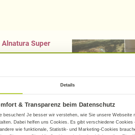
 Alnatura Super
n Sie auch Bio-Produkte
angelt
Details
der
Metzgerei Schwartz
omfort & Transparenz beim Datenschutz
s Wesel
e besuchen! Je besser wir verstehen, wie Sie unsere Webseite n
talten. Dabei helfen uns Cookies. Es gibt verschiedene Cookies –
Köln
andere wie funktionale, Statistik- und Marketing-Cookies brauche