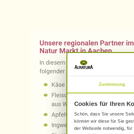
Unsere regionalen Partner im
Natur Markt in Aachen
In diesem Alnatura Bio-Markt finde
folgender regionaler Partner:
Käse vom
Kollweider Hof aus
G
Zustimmung
Fleisch- und Wurstwaren von 
aus Würselen
Cookies für Ihren K
Apfelwein von
Clostermann
au
Schön, dass Sie unsere Seit
können wir diese für Sie ges
Ingwerlikör von
Ginger Cat aus
der Webseite notwendig, für 