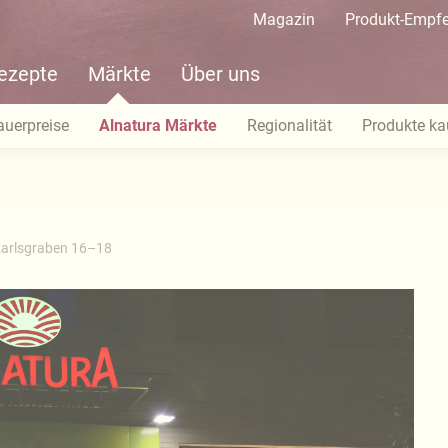
Magazin
Produkt-Empf
ezepte
Märkte
Über uns
auerpreise
Alnatura Märkte
Regionalität
Produkte ka
arlsgraben 16–18