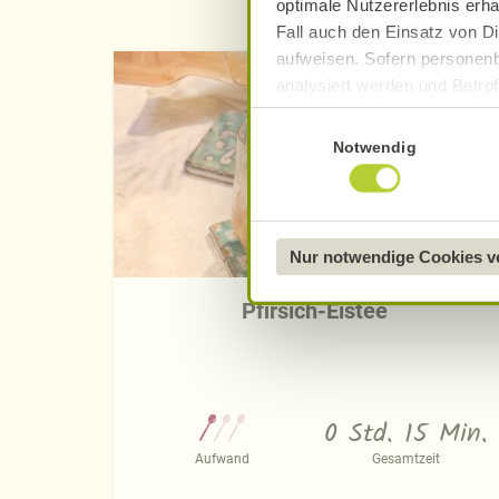
optimale Nutzererlebnis erha
Fall auch den Einsatz von Di
aufweisen. Sofern personenb
analysiert werden und Betrof
Datenverarbeitung und -überm
Einwilligungsauswahl
Datenschutzerklärung
.
Notwendig
Näheres über uns erfahren 
Nur notwendige Cookies 
Pfirsich-Eistee
0 Std. 15 Min.
Aufwand
Gesamtzeit