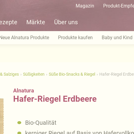
Magazin
Produkt-Empf
ezepte
Märkte
Über uns
Neue Alnatura Produkte
Produkte kaufen
Baby und Kind
& Salziges
Süßigkeiten
Süße Bio-Snacks & Riegel
Hafer-Riegel Erdbe
Alnatura
Hafer-Riegel Erdbeere
Bio-Qualität
kerniger Riegel auf Basis von Hafervollko