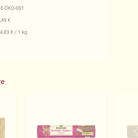
E-ÖKO-001
,49 €
4,83 € / 1 kg
re