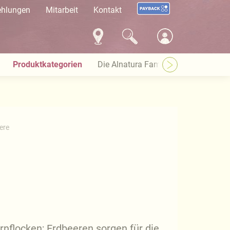
ehlungen
Mitarbeit
Kontakt
Produktkategorien
Die Alnatura Familie
Häufige Pro
ere
rnflocken; Erdbeeren sorgen für die