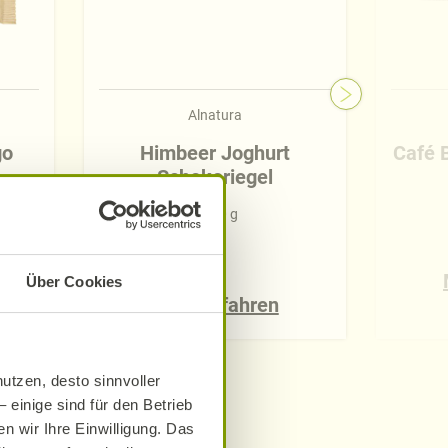
Alnatura
go
Himbeer Joghurt
Café B
Schokoriegel
37,50 g
Über Cookies
Mehr erfahren
utzen, desto sinnvoller
 einige sind für den Betrieb
n wir Ihre Einwilligung. Das