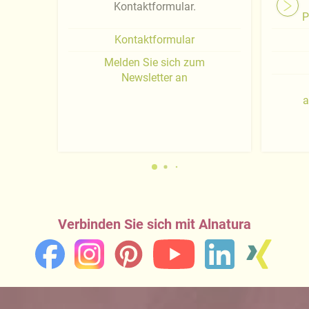
Kontaktformular.
P
Kontaktformular
Melden Sie sich zum
Newsletter an
a
Verbinden Sie sich mit Alnatura